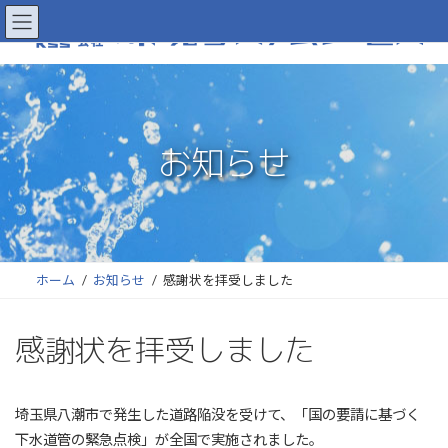
コ
ナ
ン
ビ
テ
ゲ
ン
ー
ツ
シ
へ
ョ
お知らせ
ス
ン
キ
に
ッ
移
プ
動
ホーム
お知らせ
感謝状を拝受しました
感謝状を拝受しました
埼玉県八潮市で発生した道路陥没を受けて、「国の要請に基づく
下水道管の緊急点検」が全国で実施されました。