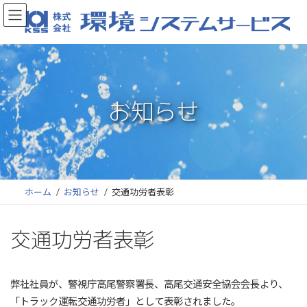
コ
ナ
ン
ビ
テ
ゲ
ン
ー
ツ
シ
へ
ョ
お知らせ
ス
ン
キ
に
ッ
移
プ
動
ホーム
お知らせ
交通功労者表彰
交通功労者表彰
弊社社員が、警視庁高尾警察署長、高尾交通安全協会会長より、
「トラック運転交通功労者」として表彰されました。